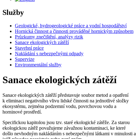
Služby
Geologické, hydrogeologické práce a vodní hospodářství
Hornická činnost a činnosti prováděné hornickým způsobem
Průzkumy znečištění, analýzy rizik
Sanace ekologických zátěží
Stavební práce
Nakládání s nebezpečnými odpady
Supervize
Environmentální služby
Sanace ekologických zátěží
Sanace ekologických zátěží představuje soubor metod a opatření
k eliminaci negativního vlivu lidské činnosti na jednotlivé složky
ekosystému, zejména podzemní vodu, povrchovou vodu a
horninové prostředí.
Specifickou kapitolou jsou tzv. staré ekologické zátěže. Za starou
ekologickou zátěž považujeme závažnou kontaminaci, ke které
došlo nevhodným nakládáním s nebezpečnými látkami v minulosti a