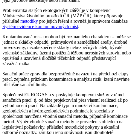
jejíž původce neexistuje nebo není znám.
Problematika starých ekologických zátěží je v kompetenci
Ministerstva životního prostředí ČR (MŽP ČR), které připravuje
příslušné
metodiky
pro jejich řešení a rovněž je správcem databáze
Systém evidence kontaminovaných míst
.
Kontaminovaná místa mohou být rozmanitého charakteru – může se
jednat o skládky odpadů, průmyslové a zemědělské areály, drobné
provozovny, nezabezpečené sklady nebezpečných látek, bývalé
vojenské základny, území postižená těžbou nerostných surovin nebo
opuštěná a uzavřená úložiště těžebních odpadů představující
závažná rizika.
Sanační práce zpravidla bezprostředně navazují na předchozí etapy
prací, zejména průzkum kontaminace a analýzu rizik, která navrhne
příslušné sanační limity.
Společnost EUROGAS a.s. poskytuje komplexní služby v rámci
sanačních prací, tj. od fáze projektování přes vlastní realizaci až po
vyhodnocení prací. Na základě typu a množství kontaminace,
geologických a hydrogeologických podmínek je specialisty
společnosti navržena vhodná sanační metoda, případně kombinace
metod. Výběr vhodné sanační metody je proveden s ohledem na
legislativní požadavky, příslušné metodické pokyny a aktuální
odborné poznatky, zárukou jeho správnosti jsou dlouholeté